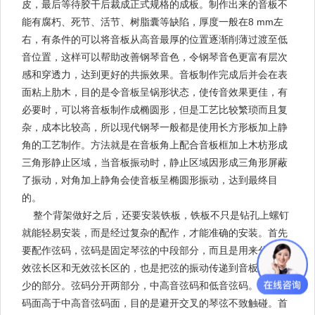
皮，最后等待胶干后裁成正式规格的成板。制作出来的音板不
能有腐朽、死节、活节、树脂囊等缺陷，厚度一般在8 mm左
右，有条件的可以将音板从高音最厚的位置逐渐削薄过渡至低
音位置，这样可以帮助改善钢琴音色，令钢琴音色更富有层次
感和穿透力，达到更好的共振效果。音板制作完成后并会在表
面粘上肋木，目的是令音板呈锅形状态，使传音效果更佳，有
必要时，可以将音板制作成椭圆形，但是工艺比较繁琐而且复
杂，成本比较高，所以现代钢琴一般都是使用长方形板加上静
角的工艺制作。方法就是在音板角上配合音板框加上木枋形成
三角形静止区域，当音板振动时，静止区域因形成三角形屏蔽
了振动，对角加上静角会使音板呈椭圆形振动，达到最终目
的。
整个背架做好之后，还要安装铁板，铁板不只是钻孔上螺钉
就能轻易安装，而是经过复杂的配作，才能准确的安装。首先
要配作弦码，弦码是固定琴弦的中段部分，而且是用来分开有
效弦长区和无效弦长区的，也是把弦的振动传递到音板必不可
少的部分。弦码分开两部分，中高音弦码和低音弦码。低音弦
码面高于中高音弦码面，目的是避开交叉的琴弦不致触碰。首