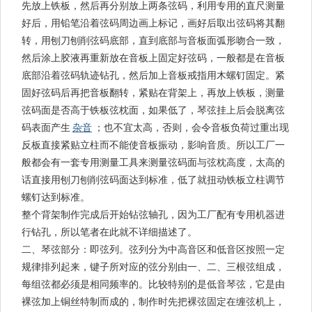
先放上铁板，然后再分别放上两条弦码，利用专用的直尺测量
好后，用铅笔沿着弦码周边画上标记，画好后取出弦码将其翻
转，用刨刀刨削弦码底部，直到底部与音板面弧形吻合一致，
然后涂上胶液再重新放在音板上固定好弦码，一般都是在音板
底部沿着弦码轨迹钻孔，然后加上音板戒指用木螺钉固定。紧
固好弦码后再把音板翻转，紧贴在背架上，再放上铁板，测量
弦码面是否高于铁板弦枕面，如果低了，琴弦挂上后会脱离弦
码表面产生
杂音
；也不宜太高，否则，会令音板负荷过重出现
反板直接紧贴立柱而不能使音板振动，影响音质。所以工厂一
般都会有一套专用测量工具来测量弦码面与弦枕高度，太高的
话直接用刨刀刨削弦码面达到标准，低了就扭动铁板立柱调节
螺钉达到标准。
整个背架制作完成后开始钻弦轴孔，因为工厂配有专用机器进
行钻孔，所以笔者在此就不详细描述了。
二、琴弦部分：即弦列。弦列分为中高音区和低音区按照一定
规律排列起来，键子所对应的弦分别由一、二、三根弦组成，
每组弦都必须是相同频率的。比较特别的是低音琴弦，它是由
裸弦加上铜丝特制而成的，制作时先把裸弦固定在缠弦机上，