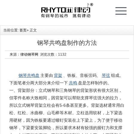
T
o
g
g
l
e
当前位置:
首页
» 正文
n
a
v
i
钢琴共鸣盘制作的方法
g
a
t
来源：
律动钢琴网
浏览次数：
1132
i
o
n
钢琴共鸣盘
主要由
背架
、铁板、音板弦码、
琴弦
组成。
下面笔者分两大部分来介绍一下
共鸣
盘是怎样制作的。
一、背架部分：立式钢琴和三角钢琴的背架形状有很大区别，
但零件名称大致相同，因背架可以帮助支撑琴弦强大的拉力，
所以立式钢琴背架立柱会有5-6条甚至更多。背架选材通常用白
松、红松、水曲柳、山毛榉等木材。立柱选用软材，上下梁选
用硬材，因为铁板要通过螺钉安装在上下梁上，为了便于移动
钢琴，下梁要安装脚轮，所以要求木材有较强的握钉力和支撑