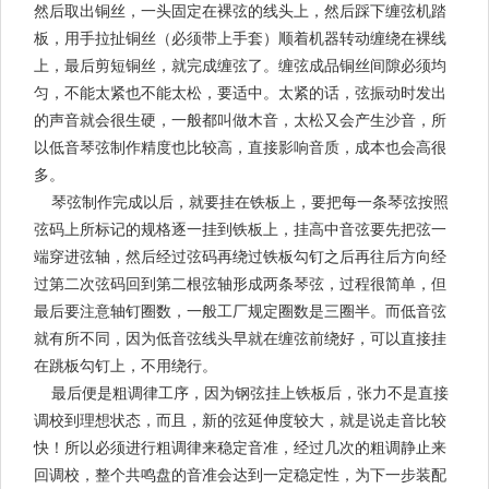
然后取出铜丝，一头固定在裸弦的线头上，然后踩下缠弦机踏
板，用手拉扯铜丝（必须带上手套）顺着机器转动缠绕在裸线
上，最后剪短铜丝，就完成缠弦了。缠弦成品铜丝间隙必须均
匀，不能太紧也不能太松，要适中。太紧的话，弦振动时发出
的声音就会很生硬，一般都叫做木音，太松又会产生沙音，所
以低音琴弦制作精度也比较高，直接影响音质，成本也会高很
多。
琴弦制作完成以后，就要挂在铁板上，要把每一条琴弦按照
弦码上所标记的规格逐一挂到铁板上，挂高中音弦要先把弦一
端穿进弦轴，然后经过弦码再绕过铁板勾钉之后再往后方向经
过第二次弦码回到第二根弦轴形成两条琴弦，过程很简单，但
最后要注意轴钉圈数，一般工厂规定圈数是三圈半。而低音弦
就有所不同，因为低音弦线头早就在缠弦前绕好，可以直接挂
在跳板勾钉上，不用绕行。
最后便是粗调律工序，因为钢弦挂上铁板后，张力不是直接
调校到理想状态，而且，新的弦延伸度较大，就是说走音比较
快！所以必须进行粗调律来稳定音准，经过几次的粗调静止来
回调校，整个共鸣盘的音准会达到一定稳定性，为下一步装配