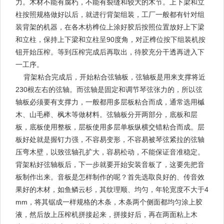
力。木材不能有腐朽，不能有裂缝和较大的木节。上下梁和立
柱按照规格做好以后，就进行背架组装，工厂一般都有针对组
装背架的机器，在各木枋榫位上涂好胶后按照位置放好上下梁
和立柱，保持上下梁和立柱呈90度角，对正榫位按下组装机按
钮开始压榨。等到压榨完成后再取出，待胶充分干透再进入下
一工序。
背架粘合完成后，开始粘合弦轴板，弦轴板是用来支撑将近
230根左右的弦轴。而弦轴是固定和调节琴弦张力的，所以弦
轴板必须要有支撑力，一般都用多层板粘合而成，通常选用槭
木、山毛榉、枫木等做材料。弦轴板分开两部分，底板和层
板，底板使用整板，层板使用多层单板纵横交错粘合而成。层
板好处就是握钉力强，不容易变形，不容易被琴弦紧拉的弦轴
压弯木壁，以致弦轴孔扩大，容易松动，不能保证音准稳定。
背架粘好弦轴板后，下一步就要开始安装音板了，这要先把音
板制作出来。音板是怎样制作的呢？首先选取良好的、传音效
果好的木材，如鱼鳞云杉，其纹理顺、均匀，年轮宽度不大于4
mm，将其锯成一样规格的木条，木条两个侧面都均匀涂上胶
液，然后放上压榨机拼接起来，拼接好后，再在两面粘上木