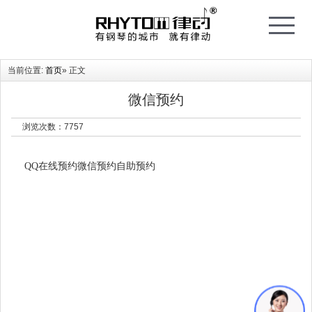
T
o
g
g
l
e
当前位置:
首页
» 正文
n
a
v
i
微信预约
g
a
t
浏览次数：
7757
i
o
n
QQ在线预约微信预约自助预约