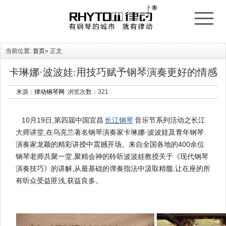
T
o
g
g
l
e
当前位置:
首页
» 正文
n
a
v
i
卡琳娜·波波娃:用技巧赋予钢琴演奏更好的情感
g
a
t
来源：
律动钢琴网
浏览次数：
321
i
o
n
10月19日,第四届中国宜昌
长江钢琴
音乐节系列活动之长江
大师讲堂,在乌克兰著名钢琴演奏家卡琳娜·波波娃及青年钢琴
演奏家龙颖的精彩讲授中震撼开场。来自全国各地的400余位
钢琴老师共聚一堂,聚精会神的聆听波波娃教授关于《现代钢琴
演奏技巧》的讲解,从最基础的弹奏指法中汲取精髓,让在座的所
有听众受益匪浅,获益良多。