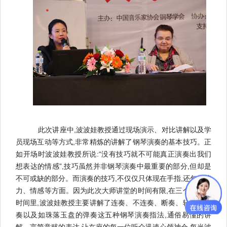
此次讲座中,波波娃教授通过现场演示、对比讲解以及学
员现场互动等方式,非常精炼的讲解了钢琴演奏的基本技巧。正
如开场时波波娃教授所说:“没有技巧就不可能真正演奏出我们
想表达的情感”,技巧虽然并非钢琴演奏中最重要的部分,但却是
不可或缺的部分。而演奏的技巧,不仅仅只体现在手指,还包含脑
力、情感等方面。因为此次大师讲堂的时间有限,在三个小时的
时间里,波波娃教授主要讲解了连奏、不连奏、断奏、轻巧的弹
奏以及如珠落玉盘的弹奏这五种钢琴演奏指法,通俗易懂的讲
解、言简意赅的表达,让在座的每一位听众迅速心领神会,每当波