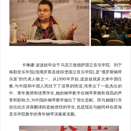
卡琳娜·波波娃毕业于乌克兰敖德萨国立音乐学院、列宁
格勒音乐学院(现俄罗斯圣彼得堡国立音乐学院),是“
俄罗斯钢琴
乐派
”
的代表
人物
之一
。从1990年开始,波波娃就多次来中国任
教,与中国和中国人民结下了深厚的情谊,培养出了一批杰出的
中、青年教师和优秀学生,她的钢琴教学在钢琴界拥有很高的声
誉和影响力,
为中
国的
钢琴教学做出了突出贡献
。而与她随行并
担任此次讲座翻译的是她曾经的学生,也是现在与她同样在星海
音乐学院教学的青年钢琴演奏家龙颖。