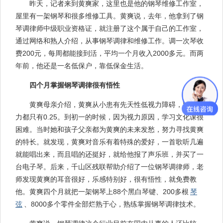
昨天，记者来到黄爽家，这里也是他的钢琴维修工作室，
屋里有一架钢琴和很多维修工具。黄爽说，去年，他拿到了钢
琴调律师中级职业资格证，就注册了这个属于自己的工作室，
通过网络和熟人介绍，从事钢琴调律和维修工作。调一次琴收
费200元，每周都能接到活，平均一个月收入2000多元。而两
年前，他还是一名低保户，靠低保金生活。
四个月掌握钢琴调律很有悟性
黄爽母亲介绍，黄爽从小患有先天性低视力障碍，双眼视
力都只有0.25。到初一的时候，因为视力原因，学习文化课很
困难。当时她和孩子父亲都为黄爽的未来发愁，努力寻找黄爽
的特长。就发现，黄爽对音乐有着特殊的爱好，一首歌听几遍
就能唱出来，而且唱的还挺好，就给他报了声乐班，并买了一
台电子琴。后来，千山区残联帮助介绍了一位钢琴调律师，老
师发现黄爽的耳音很好，乐感特别好，很有悟性，就免费教
他。黄爽四个月就把一架钢琴上88个黑白琴键、200多根
琴
弦
、8000多个零件全部烂熟于心，熟练掌握钢琴调律技术。