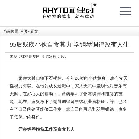
T
o
g
g
l
e
当前位置:
首页
» 正文
n
a
v
i
95后残疾小伙自食其力 学钢琴调律改变人生
g
a
t
来源：律动钢琴网 浏览次数：
308
i
o
n
家住大孤山镇下石桥村、今年20岁的小伙黄爽，患有先天
性视力障碍。在他的成长过程中，家人无意中发现他对音乐有
天赋，在好心人的帮助下，黄爽学习了钢琴调律和维修的技
能。现在，黄爽考下了钢琴调律师中级职业资格证，并且已经
有了自己的钢琴维修工作室，靠自己的耳朵和双手赚钱，改变
了低保户的身份。
开办钢琴维修工作室自食其力