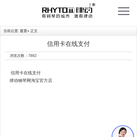
T
o
g
g
l
e
当前位置:
首页
» 正文
n
a
v
i
信用卡在线支付
g
a
t
浏览次数：
7882
i
o
n
信用卡在线支付
律动钢琴网淘宝官方店