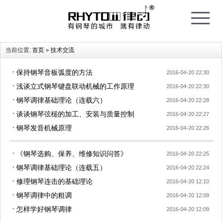
T
o
g
g
l
e
当前位置:
首页
»
技术交流
n
a
v
i
保持钢琴音板弧度的方法
2016-04-20 22:30
g
a
浅谈立式钢琴键盘联动机械的工作原理
t
2016-04-20 22:30
i
o
钢琴调律基础理论（连载六）
2016-04-20 22:28
n
谈谈钢琴弦槌的加工、安装与质量控制
2016-04-20 22:27
钢琴发音机械原理
2016-04-20 22:26
《钢琴选购、保养、维修知识问答》
2016-04-20 22:25
钢琴调律基础理论（连载五）
2016-04-20 22:24
修理钢琴连击的基础理论
2016-04-20 12:10
钢琴调律中的粗调
2016-04-20 12:09
怎样学好钢琴调律
2016-04-20 12:09