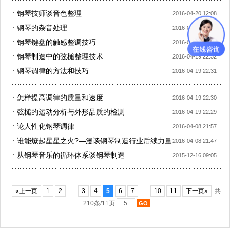
钢琴技师谈音色整理
2016-04-20 12:08
钢琴的杂音处理
2016-04-19 22:34
钢琴键盘的触感整调技巧
2016-04-19 22:33
钢琴制造中的弦槌整理技术
2016-04-19 22:32
钢琴调律的方法和技巧
2016-04-19 22:31
怎样提高调律的质量和速度
2016-04-19 22:30
弦槌的运动分析与外形品质的检测
2016-04-19 22:29
论人性化钢琴调律
2016-04-08 21:57
谁能燎起星星之火?—漫谈钢琴制造行业后续力量
2016-04-08 21:47
的综合性培养建构
从钢琴音乐的循环体系谈钢琴制造
2015-12-16 09:05
«上一页
1
2
…
3
4
5
6
7
…
10
11
下一页»
共
210条/11页