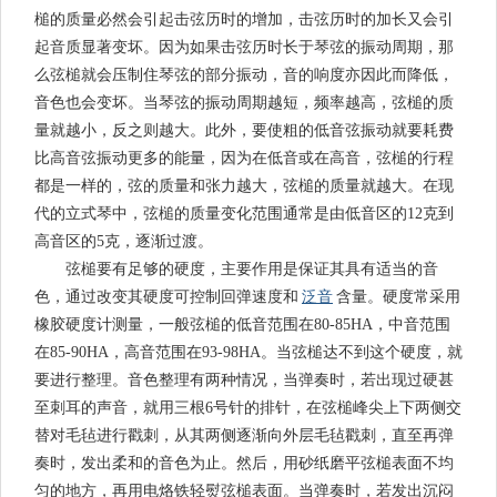
槌的质量必然会引起击弦历时的增加，击弦历时的加长又会引
起音质显著变坏。因为如果击弦历时长于琴弦的振动周期，那
么弦槌就会压制住琴弦的部分振动，音的响度亦因此而降低，
音色也会变坏。当琴弦的振动周期越短，频率越高，弦槌的质
量就越小，反之则越大。此外，要使粗的低音弦振动就要耗费
比高音弦振动更多的能量，因为在低音或在高音，弦槌的行程
都是一样的，弦的质量和张力越大，弦槌的质量就越大。在现
代的立式琴中，弦槌的质量变化范围通常是由低音区的12克到
高音区的5克，逐渐过渡。
弦槌要有足够的硬度，主要作用是保证其具有适当的音
泛音
色，通过改变其硬度可控制回弹速度和
含量。硬度常采用
橡胶硬度计测量，一般弦槌的低音范围在80-85HA，中音范围
在85-90HA，高音范围在93-98HA。当弦槌达不到这个硬度，就
要进行整理。音色整理有两种情况，当弹奏时，若出现过硬甚
至刺耳的声音，就用三根6号针的排针，在弦槌峰尖上下两侧交
替对毛毡进行戳刺，从其两侧逐渐向外层毛毡戳刺，直至再弹
奏时，发出柔和的音色为止。然后，用砂纸磨平弦槌表面不均
匀的地方，再用电烙铁轻熨弦槌表面。当弹奏时，若发出沉闷