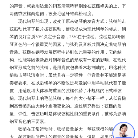
的声音，就要用适量的硝基清漆稀释剂涂在弦槌峰尖的上、下
两侧或弦槌两边侧，改变毛毡纤维疏松程度。
现代钢琴的出现，改变了原来钢琴的发音方式：弦槌的击
弦振动代替了拨片拨弦振动，使弦槌成为现代钢琴的标志。钢
琴的良好音质50%决定于音源，25%在于弦槌。弦槌是影响钢
琴音色的一个很重要的因素，与弦列及音板共同决定着钢琴的
音质。弦槌在钢琴发展历程中起到如此重要的作用，它的结
构、性能等因素势必对钢琴音色的形成有一定的影响。在现代
钢琴形成之前的弦槌，是用鹿皮包裹着木芯制成的。用这种弦
槌敲击琴弦演奏时，虽然具有一定弹性，但音量并不能满足演
奏者要求。在以后钢琴的不断改进与发展中用羊毛毡代替了鹿
皮，用适度增大体积与重量的弦槌代替了小规格的旧式样弦
槌。现代钢琴上的毛毡弦槌，每个的大小都不一样，从低音槌
到高音槌系由大到小逐渐变化的。通过研究得出：弦槌的质
量、弹性、击弦历时是体现弦槌性能的重要条件，被称为影响
钢琴音色的三要素。
弦槌在正常运动时，弦槌质量越大，琴弦获得的能量越
大，琴弦振动所产生的声音的音量越大。但是，如果弦槌质量