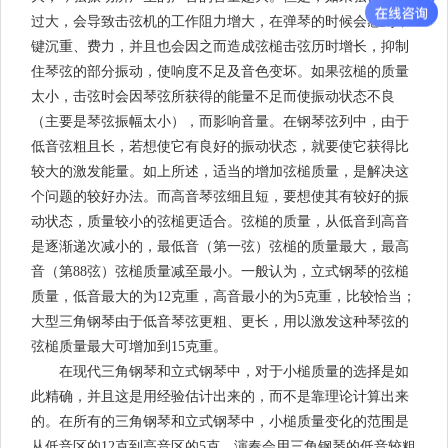
过大，会导致击弦机的工作阻力增大，在弹琴的时候会感到琴
键沉重、费力，并且也会因之而造成弦槌击弦历时增长，抑制
住琴弦的部分振动，使响度不足及音色变坏。如果弦槌的质量
太小，击弦时会因琴弦所获得的能量不足而使振动状态不良
（主要是琴弦振幅太小），而影响音量。在钢琴弦列中，由于
低音弦粗且长，若想使它有良好的振动状态，就要使它获得比
较大的激发能量。如上所述，适当的增加弦槌质量，是解决这
个问题的较好办法。而高音琴弦细且短，要想使其有较好的振
动状态，质量较小的弦槌更适合。弦槌的质量，从低音到高音
是逐渐递次减小的，最低音（第一弦）弦槌的质量最大，最高
音（第88弦）弦槌质量减至最小。一般认为，立式钢琴的弦槌
质量，低音最大的为12克重，高音最小的为5克重，比较恰当；
大型三角钢琴由于低音琴弦更粗、更长，用以激发这种琴弦的
弦槌质量最大可增加到15克重。
在现代三角钢琴和立式钢琴中，对于小槌质量的选择是如
此精确，并且这是用经验估计出来的，而不是靠理论计算出来
的。在所有的三角钢琴和立式钢琴中，小槌质量变化的范围是
从低音区的12克到高音区的5克。演奏会用三角钢琴的低音较粗