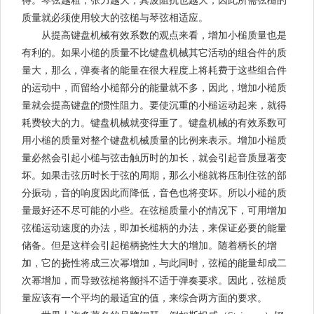
得。琴弦越粗，张力越大，其波阻抗也越大，因此所需弦槌的
质量就必须使用较大的弦槌与琴弦相适应。
从提高键盘机械有效系数的观点来看，增加小槌质量也是
有利的。如果小槌的质量不比键盘机械其它活动的组合件的质
量大，那么，弹奏者的能量在很大程度上将耗费于这些组合件
的运动中，而留给小槌部分的能量就不多，因此，增加小槌质
量就会提高键盘的惯性阻力。要使沉重的小槌运动起来，就得
耗费较大的力。键盘机械就变得重了。键盘机械的有效系数可
用小槌的质量对整个键盘机械质量的比例来表示。增加小槌质
量必然会引起小槌与弦击触历时的加长，就会引起音质显著变
坏。如果击弦历时长于弦的周期，那么小槌就将压制住弦的部
分振动，音的响度因此而降低，音色也将变坏。所以小槌的质
量最好还不尽可能的小些。在弦槌质量小的情况下，可用增加
弦槌运动速度的办法，即加长槌柄的办法，来保证必要的能量
储备。但是这样会引起槌柄挠性大大的增加。随着柄长的增
加，它的挠性将成三次幂增加，与此同时，弦槌的能量却成二
次幂增加，而导致弦槌将颤抖不适于弹奏要求。因此，弦槌质
量应该有一个平均的最适宜的值，来综合两方面的要求。