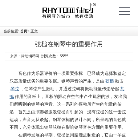
T
o
g
g
l
e
当前位置:
首页
» 正文
n
a
v
i
弦槌在钢琴中的重要作用
g
a
t
来源：律动钢琴网 浏览次数：
5555
i
o
n
音色作为乐器评价的一项重要指标，已经成为选择和鉴定
弦槌
乐器质量优劣的重要依据。钢琴声音的产生，是由
敲击
琴弦
共
，使琴弦产生振动，并通过弦码将振动能量传递给起
鸣
作用的音板上，音板的振动在空气中产生疏密的波，发出我
们所听到的钢琴的声音。这一系列的振动所产生的能量的传
递，首先是由演奏者激发弦槌而引起的，没有弦槌的这一击弦
运动，声音无从谈起。钢琴弦槌的设计不同，所呈现的音色就
不同，充分体现出钢琴弦槌在影响钢琴音色方面的重要作用。
在钢琴发展的早期，弦槌是用麋鹿皮制造的，它由一羊皮