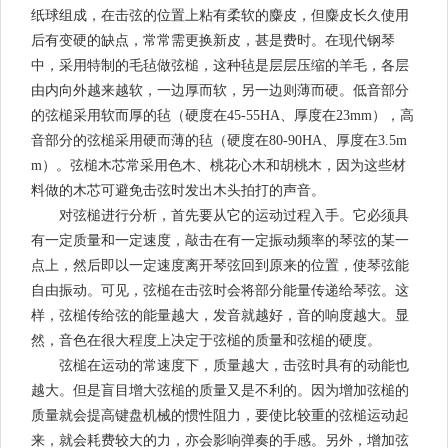
纸球组成，在击弦的位置上粘有柔软的麋皮，但麋皮长久使用
后有变硬的缺点，常常需更换新皮，甚是费时。在现代钢琴
中，采用特制的毛毡做弦槌，这种毡是层层压缩的羊毛，各层
由内向外越来越软，一边厚而软，另一边则薄而硬。低音部分
的弦槌采用软而厚的毡（硬度在45-55HA、厚度在23mm），高
音部分的弦槌采用硬而薄的毡（硬度在80-90HA、厚度在3.5m
m）。弦槌木芯常采用色木、桃花心木和胡桃木，因为这些材
料做的木芯可避免击弦时发出木头拍打的声音。
对弦槌进行分析，首先要从它的运动过程入手。它必须具
有一定质量和一定速度，敲击在有一定振动频率的琴弦的某一
点上，然后即以一定速度离开琴弦回到原来的位置，使琴弦能
自由振动。可见，弦槌在击弦时会将部分能量传递给琴弦。这
样，弦槌传给弦的能量越大，发音就越好，音的响度越大。显
然，音色在很大程度上决定于弦槌的质量和弦槌的硬度。
弦槌在运动的常速度下，质量越大，击弦时具有的动能也
越大。但是盲目增大弦槌的质量又是不利的。因为增加弦槌的
质量就会提高键盘机械的惯性阻力，要使比较重的弦槌运动起
来，就会耗费较大的力，亦会影响弹奏的手感。另外，增加弦