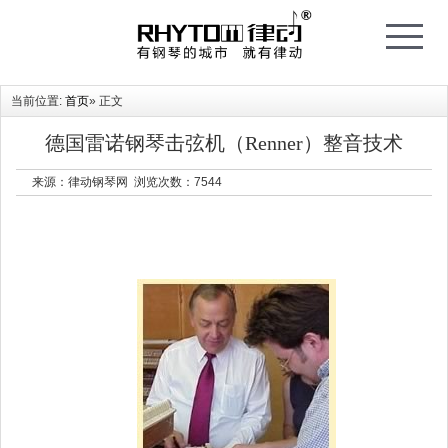
T
o
g
g
l
e
当前位置:
首页
» 正文
n
a
v
i
德国雷诺钢琴击弦机（Renner）整音技术
g
a
t
来源：律动钢琴网 浏览次数：
7544
i
o
n