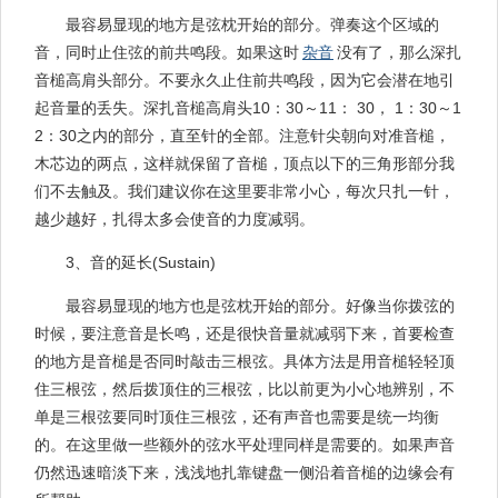
最容易显现的地方是弦枕开始的部分。弹奏这个区域的
音，同时止住弦的前共鸣段。如果这时
杂音
没有了，那么深扎
音槌高肩头部分。不要永久止住前共鸣段，因为它会潜在地引
起音量的丢失。深扎音槌高肩头10：30～11： 30， 1：30～1
2：30之内的部分，直至针的全部。注意针尖朝向对准音槌，
木芯边的两点，这样就保留了音槌，顶点以下的三角形部分我
们不去触及。我们建议你在这里要非常小心，每次只扎一针，
越少越好，扎得太多会使音的力度减弱。
3、音的延长(Sustain)
最容易显现的地方也是弦枕开始的部分。好像当你拨弦的
时候，要注意音是长鸣，还是很快音量就减弱下来，首要检查
的地方是音槌是否同时敲击三根弦。具体方法是用音槌轻轻顶
住三根弦，然后拨顶住的三根弦，比以前更为小心地辨别，不
单是三根弦要同时顶住三根弦，还有声音也需要是统一均衡
的。在这里做一些额外的弦水平处理同样是需要的。如果声音
仍然迅速暗淡下来，浅浅地扎靠键盘一侧沿着音槌的边缘会有