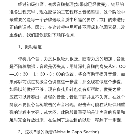
经过初级打磨，初级音槌整理(如果你已经做完)，钢琴的
准备过程完毕，现在应做的工艺程序是音槌整理。这个阶段中
最重要的是每一个步骤选取音质中所需的要求，或目的来进行
正确的调整。因此，在这过程中尽可能不理睬其他因素是非常
重要的。我们建议按以下顺序检测。
1、振动幅度
弹奏几个音，力度从很轻到很强。随着力度的增加，音量
是否随着增强，音质是否失真，用针深扎音槌的肩头从9：OO
—10：30， 1：30～3：00的位置，将会有助于提升音量。如
果你以前跳过初级音色调整这一步骤，那么现在做这个步骤。
如果以前做得不够，现在多扎几针也会有所帮助。做完之后，
应该可以弹奏出非常强的音量，音质干静并且不失真。在这个
阶段不要担心音槌敲击的声音出现。敲击声可能在从轻弹到重
弹的过程中太亮，或太闷。此阶段最重要的是让声音的音量和
延时完全释放出来。在达到了这些目的以后，移到下一步骤。
2、弦枕E域的噪音(Noise in Capo Section)