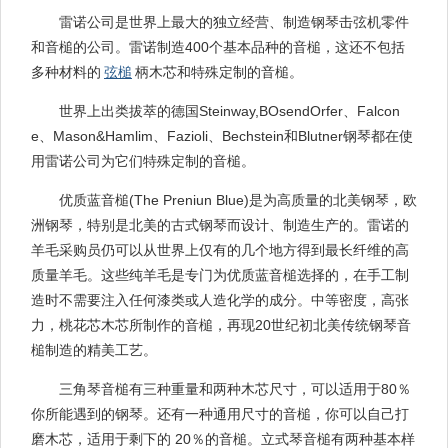
雷诺公司是世界上最大的独立经营、制造钢琴击弦机零件
和音槌的公司。雷诺制造400个基本品种的音槌，这还不包括
多种材料的
弦槌
柄木芯和特殊定制的音槌。
世界上出类拔萃的德国Steinway,BOsendOrfer、Falcon
e、Mason&Hamlim、Fazioli、Bechstein和Blutner钢琴都在使
用雷诺公司为它们特殊定制的音槌。
优质蓝音槌(The Preniun Blue)是为高质量的北美钢琴，欧
洲钢琴，特别是北美的古式钢琴而设计、制造生产的。雷诺的
羊毛采购员仍可以从世界上仅有的几个地方得到最长纤维的高
质量羊毛。这些纯羊毛是专门为优质蓝音槌选择的，在手工制
造时不需要注入任何漆类或人造化学的成分。中等密度，高张
力，桃花芯木芯所制作的音槌，再现20世纪初北美传统钢琴音
槌制造的精美工艺。
三角琴音槌有三种重量和两种木芯尺寸，可以适用于80％
你所能遇到的钢琴。还有一种通用尺寸的音槌，你可以自己打
磨木芯，适用于剩下的 20％的音槌。立式琴音槌有两种基本样