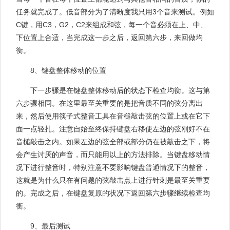
任务就完成了。低音部分为了清晰度我只用3个音来测试。例如
C键，用C3，G2，C2来组成和弦，每一个音必须在上、中、
下位置上合适，当完成这一步之后，返回第六步，来回做均
衡。
8、键盘整体移动的位置
下一步骤是在键盘整体移动后的状态下检查均衡。这与第
六步骤相同。在这里最至关重要的是把音质不同的弦分离出
来，然后使用筷子式整音工具在音槌敲击弦的位置上或在它下
面一点轻扎。注意自始至终保持键盘右移使左边的弦刚好不在
音槌敲击之内。如果左边的弦全部或部分仍在被敲击之下，将
会产生讨厌的声音，而只能用以上的方法排除。当键盘移动情
况下进行整音时，特别注意不要影响键盘普通情况下的整音，
这就是为什么只在有问题的弦敲击点上进行针刺是最至关重要
的。完成之后，在键盘复原的状况下返回第六步骤继续检查均
衡。
9、最后测试