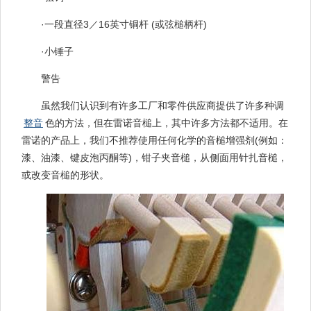
·一段直径3／16英寸铜杆 (或弦槌柄杆)
·小锤子
警告
虽然我们认识到有许多工厂和零件供应商提供了许多种调
整音
色的方法，但在雷诺音槌上，其中许多方法都不适用。在
雷诺的产品上，我们不推荐使用任何化学的音槌增强剂(例如：
漆、油漆、键皮泡丙酮等)，钳子夹音槌，从侧面用针扎音槌，
或改变音槌的形状。