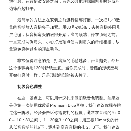
地打磨。在音槌被安装之前，首先必须把顶端因割开时造成的
边缘凸起打平。
最简单的方法是在安装之前进行捆绑打磨。一次把1／3数
量的音槌放人音槌夹子加紧。用80号砂纸条，去掉音槌外围几
层毛毡，从音槌肩头的底部开始，磨向顶端，停在顶端之前。
一旦完成两侧肩头，小心打磨顶点使两侧肩头的纤维相接，尽
量避免磨掉过多的顶点毛毡。
非常值得注意的是，打磨掉的毛毡越多，声音越亮。然后
这个步骤再用120号砂纸重复。当你完成时，音槌的形状应与
开始打磨时一样，只是顶部的凹陷被去掉了。
初级音色调整
在这一基点上，可以用针深扎来做初级音色调整。如果这
是你第一次使用优质蓝Premium Blue音槌，我们建议你现在跳
过这一阶段。经验会告诉你需要扎的程度，通常在音槌的9：0
0～ 10：30之间， 1：30至3：00之间，用三根10mm长的针
从低音音槌的扎6下，逐步到高音音槌的扎 2、3下。我们建议