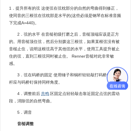
1．提升所有的弦 这使弦在弦枕部分的自然的弯曲得到修正，
使同音的三根弦在弦枕部是水平的(这些必须是钢琴在标准音频
下完成A=440)。
2．弦的水平 在音槌初级打磨之后，音槌顶端应该是正方
的。用音槌顶住弦，然后分别拨这三根弦，如果某根弦没有被
音槌止住，说明这根弦高于其他弦的水平，使用工具提升被止
住的弦，直到三根弦同时被止住。 Renner音槌对此非常敏
感。
3．弦在码桥的固定 使用锤子和铜杆轻轻敲打码桥钉，铜
杆应与码桥钉保持同样角度。
4．调整前后
共鸣
区固定点轻轻敲击靠近固定点弦的震动
段，消除弦的自然弯曲。
5．调音
音槌调整