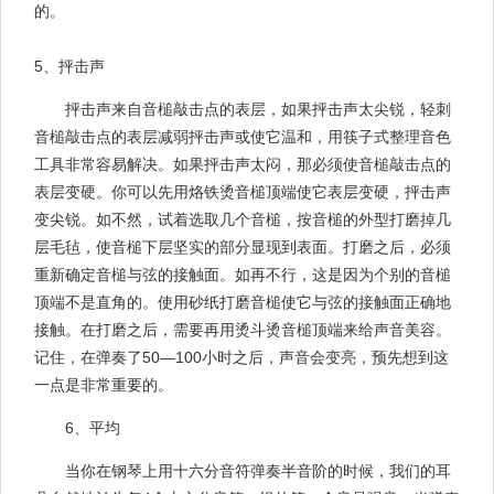
的。
5、抨击声
抨击声来自音槌敲击点的表层，如果抨击声太尖锐，轻刺
音槌敲击点的表层减弱抨击声或使它温和，用筷子式整理音色
工具非常容易解决。如果抨击声太闷，那必须使音槌敲击点的
表层变硬。你可以先用烙铁烫音槌顶端使它表层变硬，抨击声
变尖锐。如不然，试着选取几个音槌，按音槌的外型打磨掉几
层毛毡，使音槌下层坚实的部分显现到表面。打磨之后，必须
重新确定音槌与弦的接触面。如再不行，这是因为个别的音槌
顶端不是直角的。使用砂纸打磨音槌使它与弦的接触面正确地
接触。在打磨之后，需要再用烫斗烫音槌顶端来给声音美容。
记住，在弹奏了50—100小时之后，声音会变亮，预先想到这
一点是非常重要的。
6、平均
当你在钢琴上用十六分音符弹奏半音阶的时候，我们的耳