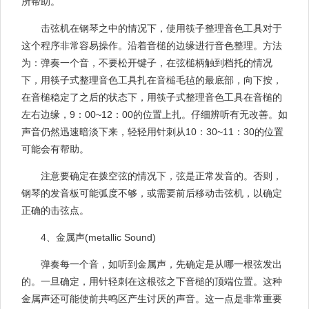
所帮助。
击弦机在钢琴之中的情况下，使用筷子整理音色工具对于
这个程序非常容易操作。沿着音槌的边缘进行音色整理。方法
为：弹奏一个音，不要松开键子，在弦槌柄触到档托的情况
下，用筷子式整理音色工具扎在音槌毛毡的最底部，向下按，
在音槌稳定了之后的状态下，用筷子式整理音色工具在音槌的
左右边缘，9：00~12：00的位置上扎。仔细辨听有无改善。如
声音仍然迅速暗淡下来，轻轻用针刺从10：30~11：30的位置
可能会有帮助。
注意要确定在拨空弦的情况下，弦是正常发音的。否则，
钢琴的发音板可能弧度不够，或需要前后移动击弦机，以确定
正确的击弦点。
4、金属声(me
tallic Sound)
弹奏每一个音，如听到金属声，先确定是从哪一根弦发出
的。一旦确定，用针轻刺在这根弦之下音槌的顶端位置。这种
金属声还可能使前共鸣区产生讨厌的声音。这一点是非常重要