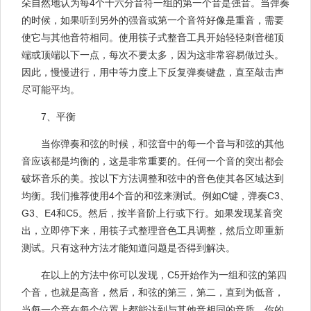
朵自然地认为每4个十六分音符一组的第一个音是强音。当弹奏
的时候，如果听到另外的强音或第一个音符好像是重音，需要
使它与其他音符相同。使用筷子式整音工具开始轻轻刺音槌顶
端或顶端以下一点，每次不要太多，因为这非常容易做过头。
因此，慢慢进行，用中等力度上下反复弹奏键盘，直至敲击声
尽可能平均。
7、平衡
当你弹奏和弦的时候，和弦音中的每一个音与和弦的其他
音应该都是均衡的，这是非常重要的。任何一个音的突出都会
破坏音乐的美。按以下方法调整和弦中的音色使其各区域达到
均衡。我们推荐使用4个音的和弦来测试。例如C键，弹奏C3、
G3、E4和C5。然后，按半音阶上行或下行。如果发现某音突
出，立即停下来，用筷子式整理音色工具调整，然后立即重新
测试。只有这种方法才能知道问题是否得到解决。
在以上的方法中你可以发现，C5开始作为一组和弦的第四
个音，也就是高音，然后，和弦的第三，第二，直到为低音，
当每一个音在每个位置上都能达到与其他音相同的音质，你的