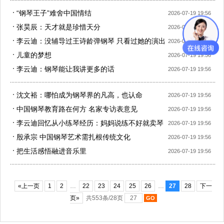
“钢琴王子”难舍中国情结
2026-07-19 19:56
张昊辰：天才就是珍惜天分
2026-07-19 19:56
李云迪：没辅导过王诗龄弹钢琴 只看过她的演出
2026-07-19 19:56
儿童的梦想
2026-07-19 19:56
李云迪：钢琴能让我讲更多的话
2026-07-19 19:56
沈文裕：哪怕成为钢琴界的凡高，也认命
2026-07-19 19:56
中国钢琴教育路在何方 名家专访表意见
2026-07-19 19:56
李云迪回忆从小练琴经历：妈妈说练不好就卖琴
2026-07-19 19:56
(图)
殷承宗 中国钢琴艺术需扎根传统文化
2026-07-19 19:56
把生活感悟融进音乐里
2026-07-19 19:56
«上一页
1
2
…
22
23
24
25
26
…
27
28
下一
页»
共553条/28页