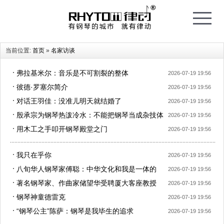
T
o
g
g
l
e
当前位置:
首页
»
名家访谈
n
a
v
i
弗拉基米尔：音乐是不可割裂的整体
2026-07-19 19:56
g
a
彼德·罗塞尔简介
t
2026-07-19 19:56
i
o
对话王羽佳：没准儿明天就结婚了
2026-07-19 19:56
n
殷承宗为钢琴热泼冷水：不能把钢琴当成杂技体
2026-07-19 19:56
操来练
用木工之手叩开钢琴殿堂之门
2026-07-19 19:56
我只在乎你
2026-07-19 19:56
八旬华人钢琴家傅聪：中华文化和我是一体的
2026-07-19 19:56
著名钢琴家、作曲家储望华受聘厦大客座教授
2026-07-19 19:56
(图)
钢琴神童德雷克
2026-07-19 19:56
“钢琴公主”陈萨：钢琴是我毕生的追求
2026-07-19 19:56