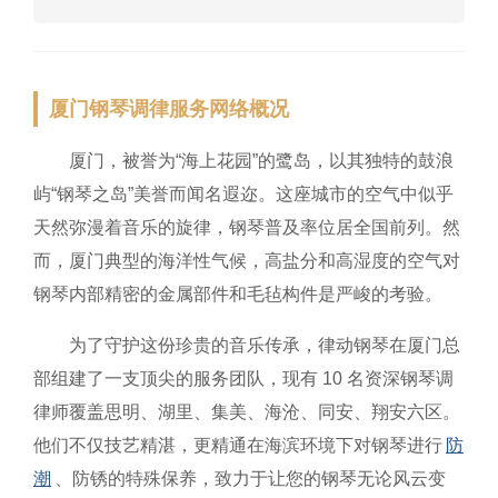
厦门钢琴调律服务网络概况
厦门，被誉为“海上花园”的鹭岛，以其独特的鼓浪
屿“钢琴之岛”美誉而闻名遐迩。这座城市的空气中似乎
天然弥漫着音乐的旋律，钢琴普及率位居全国前列。然
而，厦门典型的海洋性气候，高盐分和高湿度的空气对
钢琴内部精密的金属部件和毛毡构件是严峻的考验。
为了守护这份珍贵的音乐传承，律动钢琴在厦门总
部组建了一支顶尖的服务团队，现有 10 名资深钢琴调
律师覆盖思明、湖里、集美、海沧、同安、翔安六区。
他们不仅技艺精湛，更精通在海滨环境下对钢琴进行
防
潮
、防锈的特殊保养，致力于让您的钢琴无论风云变