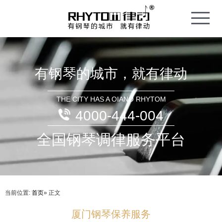
T
o
g
g
l
e
n
a
v
i
有钢琴的城市，就有律动
g
a
t
i
o
THE CITY HAS A OIANO RHYTOM
n
4000-444-004
全国钢琴调律服务平台
当前位置:
首页
» 正文
厦门钢琴保养服务