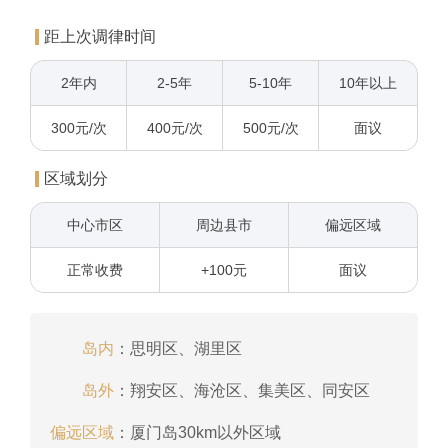
距上次调律时间
2年内
2-5年
5-10年
10年以上
300元/次
400元/次
500元/次
面议
区域划分
中心市区
周边县市
偏远区域
正常收费
+100元
面议
岛内
：
思明区、湖里区
岛外
：
翔安区、海沧区、集美区、同安区
偏远区域
：
厦门岛30km以外区域