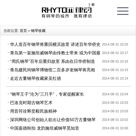
T
o
g
g
l
e
当前位置:
首页
»
钢琴收藏
n
a
v
i
华人造百年钢琴将重回横滨故里 讲述百年华侨史
2014-08-31 10:25
g
a
青岛第一架施坦威钢琴由传教士带来 或为中国最
t
2014-08-31 10:17
i
o
古老
“周氏钢琴”百年后重归故里 系由在日华侨制造
2014-08-31 10:16
n
青岛建民间钢琴博物馆二百多岁老钢琴将亮相
2014-08-31 10:15
走近古董钢琴收藏家吴红德
2014-08-31 10:14
“钢琴王子”沦为“三只手”，专家提醒家长
2014-08-31 10:04
巴洛克时期古钢琴艺术
2014-08-31 10:03
用音符诠释坚毅民族精神
2014-08-31 10:03
深圳网络公司创始人欲出让价值50万古董钢琴
2014-08-31 10:02
中国嘉德秋拍 龙韵施坦威钢琴觅知音
2014-08-31 10:00