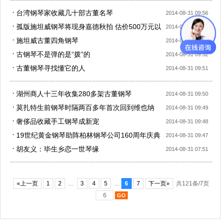
台湾钢琴家收藏几十部古董名琴
2014-08-31 09:56
孤版施坦威钢琴将现身嘉德秋拍 估价500万元以
2014-08-31 09:55
上
施坦威古董四角钢琴
2014-08-31 09:53
古钢琴不是弹的是“拨”的
2014-08-31 09:52
古董钢琴寻找懂它的人
2014-08-31 09:51
湖州商人十三年收集280多架古董钢琴
2014-08-31 09:50
莫扎特生前钢琴时隔两百多年首次回到维也纳
2014-08-31 09:49
奢侈品收藏手工钢琴成新宠
2014-08-31 09:48
19世纪黄金钢琴助阵柏林钢琴公司160周年庆典
2014-08-31 09:47
胡友义：毕生乡恋一世琴缘
2014-08-31 07:51
«上一页
1
2
…
3
4
5
…
6
7
下一页»
共121条/7页