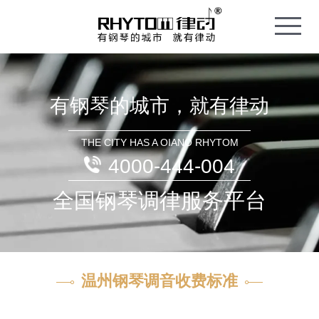
T
o
g
g
l
e
n
a
v
i
有钢琴的城市，就有律动
g
a
t
i
o
THE CITY HAS A OIANO RHYTOM
n
4000-444-004
全国钢琴调律服务平台
温州钢琴调音收费标准