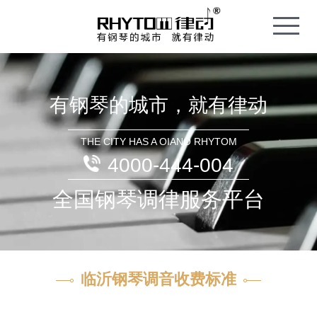
T
o
g
g
l
e
n
a
v
i
有钢琴的城市，就有律动
g
a
t
i
o
THE CITY HAS A OIANO RHYTOM
n
4000-444-004
全国钢琴调律服务平台
临沂钢琴调音收费标准