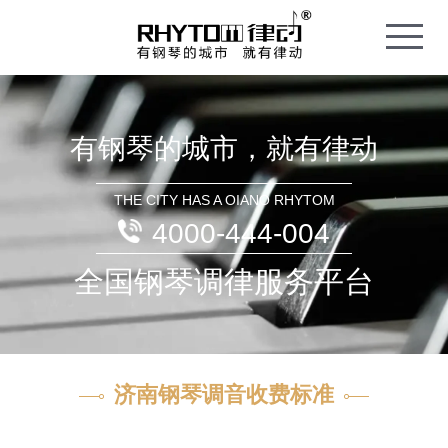
T
o
g
g
l
e
n
a
v
i
有钢琴的城市，就有律动
g
a
t
i
o
THE CITY HAS A OIANO RHYTOM
n
4000-444-004
全国钢琴调律服务平台
济南钢琴调音收费标准