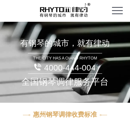
T
o
g
g
l
e
n
a
v
i
有钢琴的城市，就有律动
g
a
t
i
o
THE CITY HAS A OIANO RHYTOM
n
4000-444-004
全国钢琴调律服务平台
惠州钢琴调律收费标准