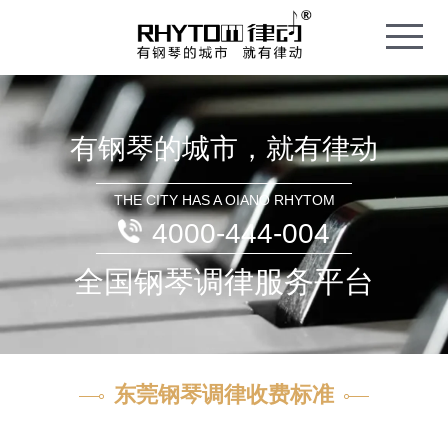
T
o
g
g
l
e
n
a
v
i
有钢琴的城市，就有律动
g
a
t
i
o
THE CITY HAS A OIANO RHYTOM
n
4000-444-004
全国钢琴调律服务平台
东莞钢琴调律收费标准