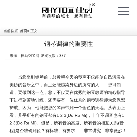
T
o
g
g
l
e
当前位置:
首页
» 正文
n
a
v
i
钢琴调律的重要性
g
a
t
来源：律动钢琴网 浏览次数：
387
i
o
n
当您坐到钢琴前，总希望今天的琴声不仅能使自己沉浸在
美妙的音乐之中，而且还能感染身边的所有的人——您可知
道，要做到这一点，您，不仅要在优秀的钢琴教师的精心指导
下进行刻苦地训练，还需要有一位优秀的钢琴调律师为您保驾
护航。因为，他能把您的琴声带到一个金色的天地。从表面上
看，几乎所有的钢琴都有1 2 3(Do Re Mi)，十年不调音也有1
2 3(Do Re Mi)。但是，所有音的高度、所有音的相互关系(音
程)是否准确到位？有标准、有要求——非常讲究、非常微妙！