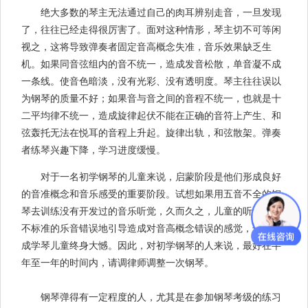
绝大多数的琴主无法通过自己的肉耳辨别走音，一旦发现
了，往往已经走得很厉害了。面对这种情形，琴主切不可等闲
视之，这将导致弹奏者固定音高概念失准，音乐效果缺乏生
机。如果同音弦组内的音不统一，造成发音松散，单音凝不成
一条线。使音色暗淡，没有光彩、没有透明度。琴主往往误以
为钢琴的质量不好；如果音与音之间的音程不统一，也就是十
二平均律不统一，造成旋律起伏不能在正确的音符上产生、和
弦轰托无法在悦耳的音程上升起。旋律出轨，和弦散架。弹奏
者练琴兴趣下降，学习进度缓慢。
对于一名初学钢琴的儿童来说，启蒙阶段是他们形成良好
的音准概念和音乐感受的重要阶段。试想如果用五音不全的钢
琴去训练没有开发过的音乐听觉，久而久之，儿童的听觉被这
不标准的乐音错误地引导造成对音高概念错误的感觉，这将铸
成学琴儿童终身大憾。因此，对初学钢琴的人来说，最好在半
年至一年的时间内，请调律师调整一次钢琴。
钢琴弹得有一定程度的人，尤其是在参加钢琴考级的练习