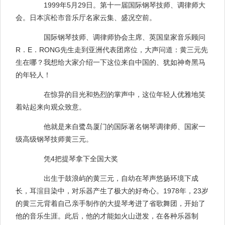
1999年5月29日。第十一届国际钢琴技师、调律师大
会。日本滨松市音乐厅名家云集、盛况空前。
国际钢琴技师、调律师协会主席、英国皇家音乐顾问
R．E．RONG先生走到亚洲代表团席位，大声问道：黄三元先
生在哪？我想给大家介绍一下这位来自中国的、犹如神奇黑马
的年轻人！
在惊异的目光和热烈的掌声中，这位年轻人优雅地笑
着站起来向观众致意。
他就是来自鹭岛厦门的国际著名钢琴调律师、国家一
级高级钢琴技师黄三元。
凭4把提琴拿下全国大奖
出生于鼓浪屿的黄三元，自幼在琴声悠扬环境下成
长，耳渲目染中，对乐器产生了极大的好奇心。1978年，23岁
的黄三元背着自己亲手制作的大提琴考进了省歌舞团，开始了
他的音乐生涯。此后，他的才能如火山迸发，在各种乐器制