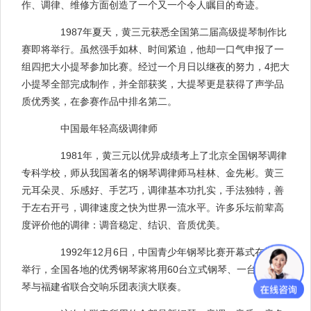
作、调律、维修方面创造了一个又一个令人瞩目的奇迹。
1987年夏天，黄三元获悉全国第二届高级提琴制作比
赛即将举行。虽然强手如林、时间紧迫，他却一口气申报了一
组四把大小提琴参加比赛。经过一个月日以继夜的努力，4把大
小提琴全部完成制作，并全部获奖，大提琴更是获得了声学品
质优秀奖，在参赛作品中排名第二。
中国最年轻高级调律师
1981年，黄三元以优异成绩考上了北京全国钢琴调律
专科学校，师从我国著名的钢琴调律师马桂林、金先彬。黄三
元耳朵灵、乐感好、手艺巧，调律基本功扎实，手法独特，善
于左右开弓，调律速度之快为世界一流水平。许多乐坛前辈高
度评价他的调律：调音稳定、结识、音质优美。
1992年12月6日，中国青少年钢琴比赛开幕式在福州
举行，全国各地的优秀钢琴家将用60台立式钢琴、一台卧式钢
琴与福建省联合交响乐团表演大联奏。