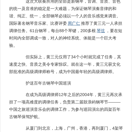
这次大联奏所用的全部是新钢琴，音调、音质、音色
的统一及音准的稳定是一大难题，为保证钢琴演奏音律的和
谐、纯正、统一，全部钢琴必须以一个人的音乐感觉来调音。
国际著名钢琴音乐家、比赛评委
周广仁
推荐了黄三元一人承担
调律任务。61台钢琴，每台88个琴键，200多根
琴弦
，要在短
时间内全部调成一致，对人的神经系统、体能是一个巨大考
验。
但实际上，黄三元仅用了34个小时就完成了任务，其
速度之快、音质之美令专家惊叹。就在这一年，黄三元获文化
部批准的高级调律师称号，成为中国最年轻的高级调律师。
护送百年古钢琴中国巡演
在成为高级调律师12年之后的2004年，黄三元再次承
担了一项高难度的调律任务，负责第二届鼓浪屿钢琴节———
中国之旅巡演音乐会的调律工作，为参与巡回演出的四架百年
古钢琴保驾护航。
从厦门到北京，上海，广州，香港，再到厦门，4架琴