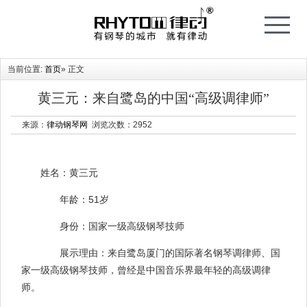
T
o
g
g
l
e
当前位置:
首页
» 正文
n
a
v
i
黄三元：来自鹭岛的中国“高级调律师”
g
a
t
来源：
律动钢琴网
浏览次数：
2952
i
o
n
姓名：黄三元
年龄：51岁
身份：国家一级高级钢琴技师
展示理由：来自鹭岛厦门的国际著名钢琴调律师、国
家一级高级钢琴技师，曾经是中国音乐界最年轻的高级调律
师。