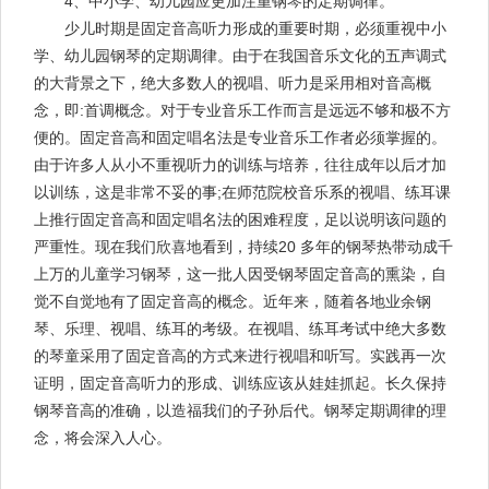
4、中小学、幼儿园应更加注重钢琴的定期调律。
少儿时期是固定音高听力形成的重要时期，必须重视中小
学、幼儿园钢琴的定期调律。由于在我国音乐文化的五声调式
的大背景之下，绝大多数人的视唱、听力是采用相对音高概
念，即:首调概念。对于专业音乐工作而言是远远不够和极不方
便的。固定音高和固定唱名法是专业音乐工作者必须掌握的。
由于许多人从小不重视听力的训练与培养，往往成年以后才加
以训练，这是非常不妥的事;在师范院校音乐系的视唱、练耳课
上推行固定音高和固定唱名法的困难程度，足以说明该问题的
严重性。现在我们欣喜地看到，持续20 多年的钢琴热带动成千
上万的儿童学习钢琴，这一批人因受钢琴固定音高的熏染，自
觉不自觉地有了固定音高的概念。近年来，随着各地业余钢
琴、乐理、视唱、练耳的考级。在视唱、练耳考试中绝大多数
的琴童采用了固定音高的方式来进行视唱和听写。实践再一次
证明，固定音高听力的形成、训练应该从娃娃抓起。长久保持
钢琴音高的准确，以造福我们的子孙后代。钢琴定期调律的理
念，将会深入人心。