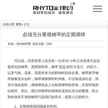
T
o
g
g
l
e
当前位置:
首页
» 正文
n
a
v
i
必须充分重视钢琴的定期调律
g
a
t
来源：律动钢琴网 浏览次数：
266
i
o
n
可以说，目前世界上还没有一台在24 小时之内音准不起丝
毫变化的钢琴。原因很简单，钢琴
琴弦
的巨大张力、内应力，
以及气候、温差、湿度对张力的影响时刻存在着。钢琴家开钢
琴独奏音乐会时，钢琴调律师时时伴随。不仅每场演出后，而
且中场休息时，调律师也会上台检查钢琴的音准，并及时地加
以校对。所以，我们对钢琴的调律应该加以充分的重视，防止
和杜绝音不准的钢琴污染我们的音乐，损害人们的听力。
1、定期调律须间隔多长时间。