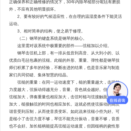
正确保养和正确维修的情况下，30年内除琴槌部分呢毡有磨损
外，不应有其他明显损坏。
2、要有较好的气候适应性，在合理的温湿度条件下能灵活
运动。
3、相对简单的结构，使之易于修理。
（二）钢琴的键盘系统是钢琴的核心。
这里需对该系统中极重要的部件——弦槌加以介绍。
钢琴击弦机上部，有一排从低音到高音、从大到小的、以
优质白毛毡包裹的弦槌。此槌的外形、重量、弹性都是钢琴技
师们积累了多年的经验，不断改进的结果，也是音乐家与制造
家们共同切磋、集体智慧的结晶。
弦槌的重量：在同一运动速度下，槌的重量越大，击弦的
力度越大，弦振动得越充分，音量、音色就会越好。但是由于
弦槌加大，弹奏重量也相应加大，击弦时槌与弦接触面也相应
加大，槌接触弦的时间也相应加长。这就必然使弦振动的高次
谐音受到压制，从而使音质变坏。如此说来弦槌小些为好。可
是槌小了击弦力度不够，琴弦不能充分振动，音量不够，音质
也不会好。加长槌柄能提高弦槌运动速度，但因槌柄的挠性形