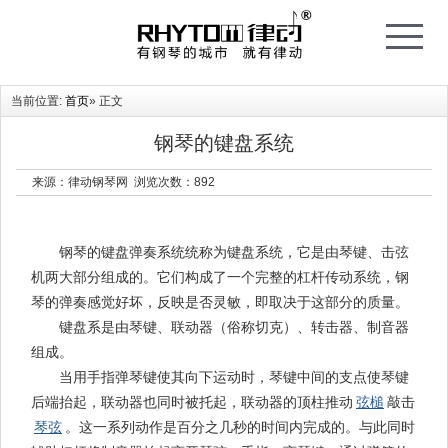
T
o
g
g
l
e
当前位置:
首页
» 正文
n
a
v
i
钢琴的键盘系统
g
a
t
来源：律动钢琴网 浏览次数：
892
i
o
n
钢琴的键盘弹奏系统统称为键盘系统，它是由琴键、击弦
机两大部分组成的。它们构成了一个完整的杠杆传动系统，钢
琴的弹奏感觉好坏，反映是否灵敏，即取决于这部分的质量。
键盘系是由琴键、联动器（俗称切克）、转击器、制音器
组成。
当用手指弹琴键使其向下运动时，琴键中间的支点使琴键
后端抬起，联动器也同时被托起，联动器的顶柱推动
弦槌
敲击
琴弦
。这一系列动作是百分之几秒的时间内完成的。与此同时