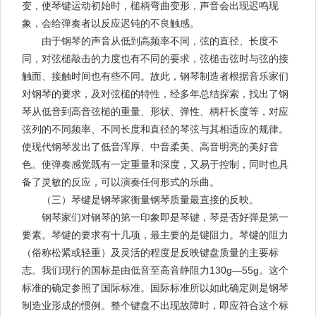
变，使琴键运动初始时，槌柄弯曲变形，声音会出现迟鸣现
象，会给弹奏者以反应迟钝的不良触感。
由于钢琴的声音从低到高频率不同，弦的直径、长度不
同，对弦槌敲击的力度也有不同的要求，弦槌击弦时与弦的接
触面、接触时间也有些不同。故此，钢琴制造者根据音乐家们
对钢琴的要求，及对弦槌的特性，经多年总结探索，找出了钢
琴从低音到高音弦槌的重量、形状、弹性、柄杆长度等，对应
弦列的不同频率、不同长度和直径的琴弦与其相适应的规律。
使现代钢琴发出了低音浑厚、中音柔美、高音明亮的美好音
色。使弹奏感觉既有一定重量和深度，又易于控制，同时也具
备了灵敏的反应，可以演奏任何形式的乐曲。
（三）琴键是钢琴家衡量钢琴质量最直接的反映。
钢琴家们对钢琴的第一印象即是琴键，琴是否好弹是第一
要素。琴键的要求有十几项，最主要的是键阻力。琴键的阻力
（俗称松紧或轻重）及灵活的程度是反映键盘质量的主要标
志。我们现行的国标是由低音至高音静阻力130g—55g。这个
标准的确定参照了国际标准。国际标准所以如此确定则是钢琴
制造业形成的惯例。整个键盘不出现故障时，即应符合这个标