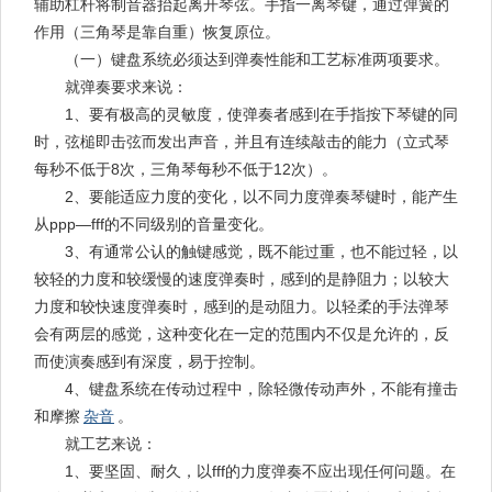
辅助杠杆将制音器抬起离开琴弦。手指一离琴键，通过弹簧的
作用（三角琴是靠自重）恢复原位。
（一）键盘系统必须达到弹奏性能和工艺标准两项要求。
就弹奏要求来说：
1、要有极高的灵敏度，使弹奏者感到在手指按下琴键的同
时，弦槌即击弦而发出声音，并且有连续敲击的能力（立式琴
每秒不低于8次，三角琴每秒不低于12次）。
2、要能适应力度的变化，以不同力度弹奏琴键时，能产生
从ppp—fff的不同级别的音量变化。
3、有通常公认的触键感觉，既不能过重，也不能过轻，以
较轻的力度和较缓慢的速度弹奏时，感到的是静阻力；以较大
力度和较快速度弹奏时，感到的是动阻力。以轻柔的手法弹琴
会有两层的感觉，这种变化在一定的范围内不仅是允许的，反
而使演奏感到有深度，易于控制。
4、键盘系统在传动过程中，除轻微传动声外，不能有撞击
和摩擦
杂音
。
就工艺来说：
1、要坚固、耐久，以fff的力度弹奏不应出现任何问题。在