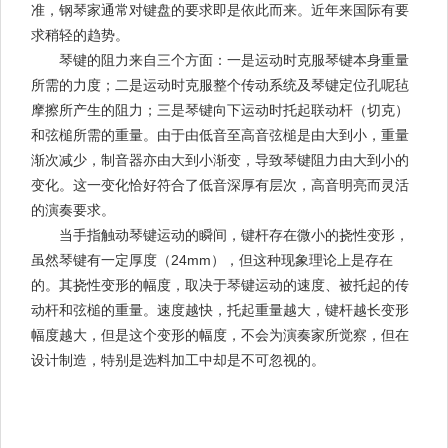
准，钢琴家通常对键盘的要求即是依此而来。近年来国际有要
求稍轻的趋势。
琴键的阻力来自三个方面：一是运动时克服琴键本身重量
所需的力度；二是运动时克服整个传动系统及琴键定位孔呢毡
摩擦所产生的阻力；三是琴键向下运动时托起联动杆（切克）
和弦槌所需的重量。由于由低音至高音弦槌是由大到小，重量
渐次减少，制音器亦由大到小渐变，导致琴键阻力由大到小的
变化。这一变化恰好符合了低音深厚有层次，高音明亮而灵活
的演奏要求。
当手指触动琴键运动的瞬间，键杆存在微小的挠性变形，
虽然琴键有一定厚度（24mm），但这种现象理论上是存在
的。其挠性变形的幅度，取决于琴键运动的速度、被托起的传
动杆和弦槌的重量。速度越快，托起重量越大，键杆越长变形
幅度越大，但是这个变形的幅度，不会为演奏家所觉察，但在
设计制造，特别是选料加工中却是不可忽视的。