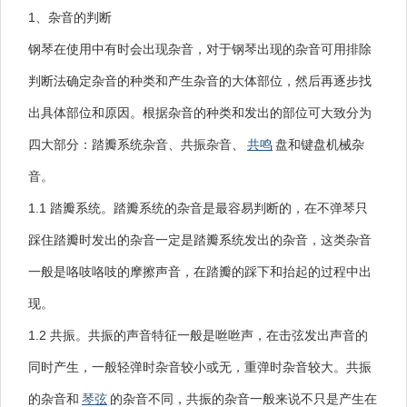
1、杂音的判断
钢琴在使用中有时会出现杂音，对于钢琴出现的杂音可用排除
判断法确定杂音的种类和产生杂音的大体部位，然后再逐步找
出具体部位和原因。根据杂音的种类和发出的部位可大致分为
四大部分：踏瓣系统杂音、共振杂音、
共鸣
盘和键盘机械杂
音。
1.1 踏瓣系统。踏瓣系统的杂音是最容易判断的，在不弹琴只
踩住踏瓣时发出的杂音一定是踏瓣系统发出的杂音，这类杂音
一般是咯吱咯吱的摩擦声音，在踏瓣的踩下和抬起的过程中出
现。
1.2 共振。共振的声音特征一般是咝咝声，在击弦发出声音的
同时产生，一般轻弹时杂音较小或无，重弹时杂音较大。共振
的杂音和
琴弦
的杂音不同，共振的杂音一般来说不只是产生在